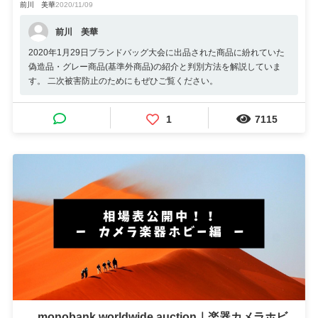
前川 美華
2020/11/09
前川 美華
2020年1月29日ブランドバッグ大会に出品された商品に紛れていた
偽造品・グレー商品(基準外商品)の紹介と判別方法を解説していま
す。 二次被害防止のためにもぜひご覧ください。
1
7115
monobank worldwide auction｜楽器カメラホビ