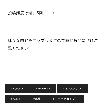
投稿頻度は週に5回！！！
様々な内容をアップしますので隙間時間にぜひご
覧ください^^
#エルメス
#HERMES
#コンスタンス
#ベルト
#真贋
#チェックポイント