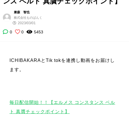
ンス ベルト 真贋チェックポイント】
兼森 智也
株式会社ものばんく
2023/03/01
0
0
5453
ICHIBAKARAとTik tokを連携し動画をお届けし
ます。
毎日配信開始！！【エルメス コンスタンス ベル
ト 真贋チェックポイント】