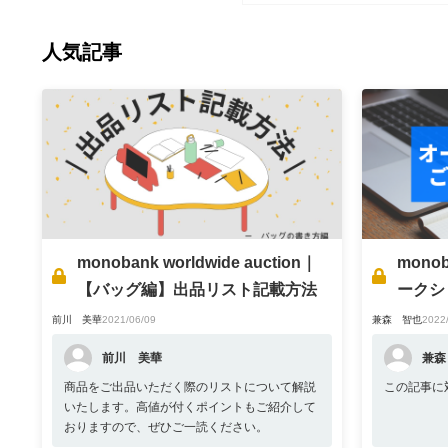
人気記事
monobank worldwide auction｜
monoba
【バッグ編】出品リスト記載方法
ークシ
【改訂】
ル
前川 美華
2021/06/09
兼森 智也
2022
前川 美華
兼森
商品をご出品いただく際のリストについて解説
この記事に
いたします。高値が付くポイントもご紹介して
おりますので、ぜひご一読ください。