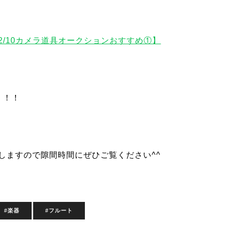
2/10カメラ道具オークションおすすめ①】
！！！
しますので隙間時間にぜひご覧ください^^
#楽器
#フルート