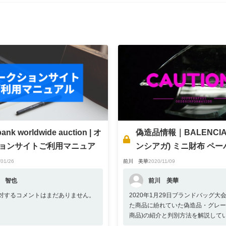
nk worldwide auction | オ
偽造品情報｜BALENCIA
ョンサイトご利用マニュア
ンシアガ) ミニ財布 ペー
ウォレット
/01/26
前川 美華
2020/11/09
 智也
前川 美華
対するコメントはまだありません。
2020年1月29日ブランドバッグ大
た商品に紛れていた偽造品・グレー
商品)の紹介と判別方法を解説してい
次被害防止のためにもぜひご覧くだ