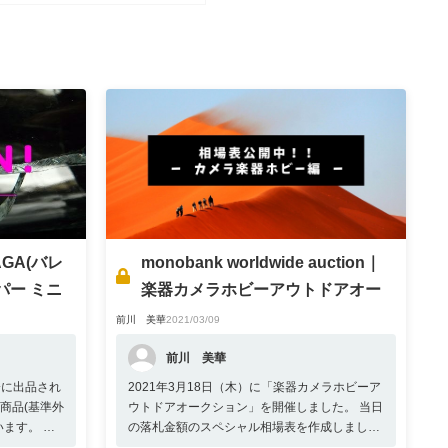
GA(バレ
monobank worldwide auction｜
パー ミニ
楽器カメラホビーアウトドアオー
クション 相場表公開しました！
前川 美華
2021/03/09
前川 美華
会に出品され
2021年3月18日（木）に「楽器カメラホビーア
商品(基準外
ウトドアオークション」を開催しました。 当日
ます。 二
の落札金額のスペシャル相場表を作成しました
さい。
ので、次回ご出品や買い付けのご参考にお役立